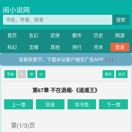
阅小说网
搜索
首页
玄幻
武侠
都市
历史
网游
科幻
言情
其他
排行
完本
登录
追看新章节，下载本站客户端无广告APP
↓↓↓
字体
大
中
小
换手
关灯
第67章 不在退缩-《逍遥王》
上一章
目录
存书签
下一章
第(1/3)页