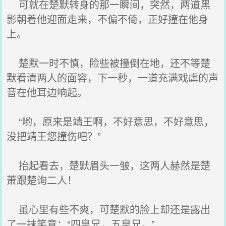
可就在楚默转身的那一瞬间，突然，两道黑
影朝着他迎面走来，不偏不倚，正好撞在他身
上。
楚默一时不慎，险些被撞倒在地，还不等楚
默看清两人的面容，下一秒，一道充满戏虐的声
音在他耳边响起。
“哟，原来是靖王啊，不好意思，不好意思，
没把靖王您撞伤吧？”
抬起看去，楚默眉头一皱，这两人赫然是楚
萧跟楚询二人！
虽心里有些不爽，可楚默的脸上却还是露出
了一抹笑意：“四皇兄，五皇兄。”