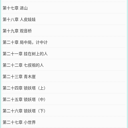
第十七章 进山
第十八章 人皮娃娃
第十九章 观音桥
第二十章 局中局，计中计
第二十一章 挂在树上的人
第二十二章 七叔祖的人
第二十三章 青木崖
第二十四章 锁妖塔（上）
第二十五章 锁妖塔（中）
第二十六章 锁妖塔（下）
第二十七章 小世界