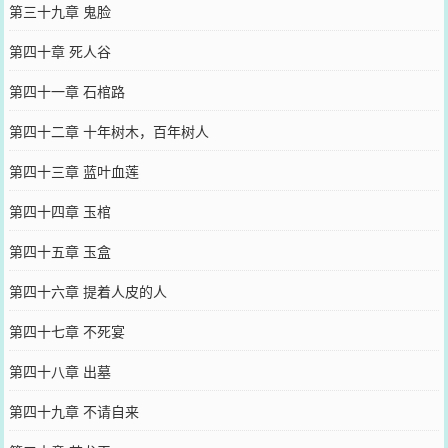
第三十九章 鬼脸
第四十章 死人谷
第四十一章 石棺路
第四十二章 十年树木，百年树人
第四十三章 蓝叶血莲
第四十四章 玉棺
第四十五章 玉盒
第四十六章 提着人皮的人
第四十七章 不死宴
第四十八章 出墓
第四十九章 不请自来