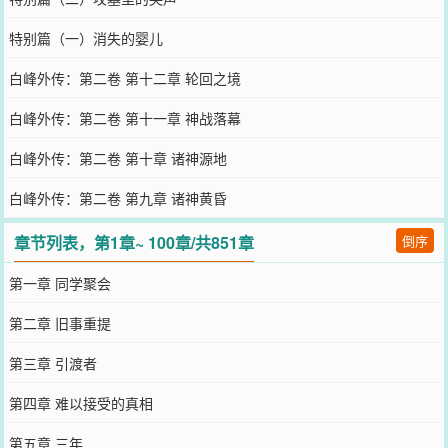
特别篇（一）消失的婴儿
白峰外传：第二卷 第十二章 轮回之境
白峰外传：第二卷 第十一章 神战落幕
白峰外传：第二卷 第十章 诸神源地
白峰外传：第二卷 第九章 诸神黄昏
章节列表，第1章~ 100章/共851章
倒序
第一章 同学聚会
第二章 旧事重提
第三章 引渡者
第四章 难以接受的真相
第五章 三年