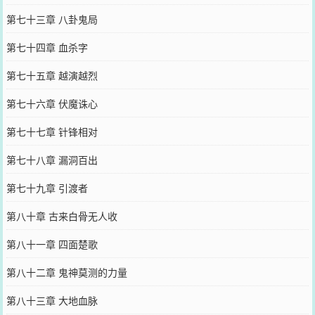
第七十三章 八卦鬼局
第七十四章 血杀字
第七十五章 越演越烈
第七十六章 伏魔诛心
第七十七章 针锋相对
第七十八章 漏洞百出
第七十九章 引渡者
第八十章 古来白骨无人收
第八十一章 四面楚歌
第八十二章 鬼神莫测的力量
第八十三章 大地血脉