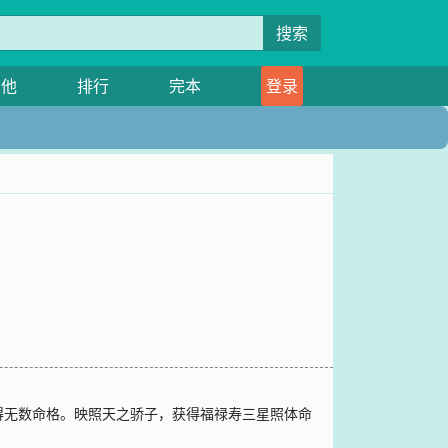
搜索
其他
排行
完本
登录
得无数命格。映照天之骄子，获得福禄寿三星照体命