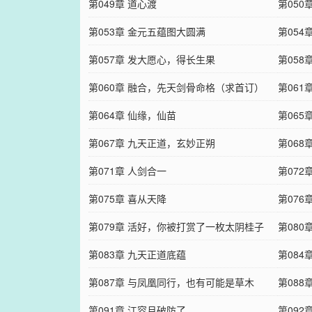
第049章 道心渡
第050
第053章 金元五蕴图大圆满
第054
第057章 发大愿心，得长生果
第058
第060章 融合，先天剑骨命格（求首订）
第061
第064章 仙缘，仙苗
第065
第067章 九天正道，玄妙正朔
第068
第071章 人剑合一
第07
第075章 喜从天降
第076
第079章 活好，你被打赏了一枚太阴桂子
第080
第083章 九天正道底蕴
第084
第087章 与凤凰同行，也有可能是草木
第088
第091章 江容月破防了
第092