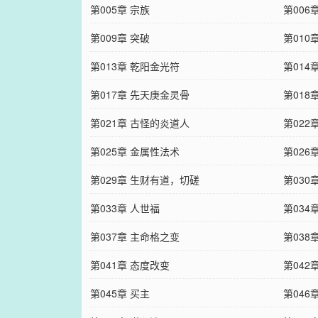
第005章 宗族
第006
第009章 突破
第010
第013章 乾阳金光符
第014
第017章 先天庚金灵骨
第018
第021章 古怪的炎道人
第022
第025章 金属性法术
第026
第029章 生财有道，切磋
第030
第033章 人世福
第034
第037章 主命格之变
第038
第041章 态度改变
第04
第045章 买主
第046