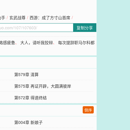
助手
/
玄武战尊
/
西游：成了方寸山首席
/
复制分享
略感疲惫
、
大人，请听我狡辩
、
每次提辞职马尔科都
第579章 清算
第575章 再证开辟，大圆满彼岸
第572章 得道终结
倒序
第004章 新娘子