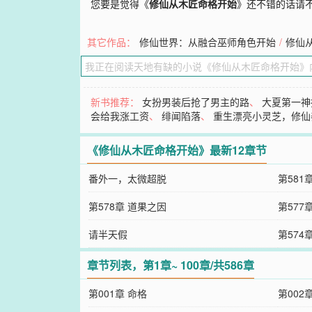
您要是觉得《
修仙从木匠命格开始
》还不错的话请
其它作品：
修仙世界：从融合巫师角色开始
/
修仙
新书推荐：
女扮男装后抢了男主的路
、
大夏第一神
会给我涨工资
、
绯闻陷落
、
重生漂亮小灵芝，修仙
《修仙从木匠命格开始》最新12章节
番外一，太微超脱
第581
第578章 道果之因
第577
请半天假
第574
章节列表，第1章~ 100章/共586章
第001章 命格
第002