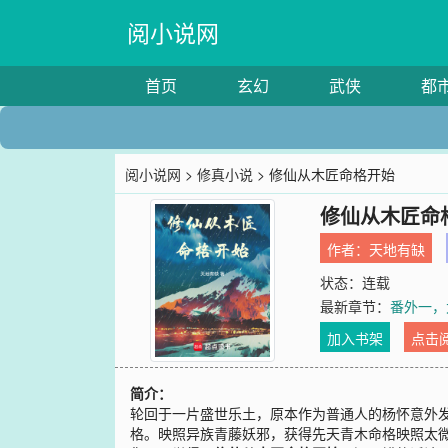
阅小说网
首页
玄幻
武侠
都
阅小说网
>
修真小说
> 修仙从木匠命格开始
修仙从木匠命
作者：
天地有缺
状态：连载
最新章节：
番外一，
加入书架
点击
简介：
轮回于一片盛世乐土，原本作为普通人的杨怀意外
格。映照异族青藤妖邪，获得先天青木命格映照太