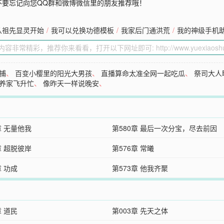
不要忘记向您QQ群和微博微信里的朋友推荐哦！
从祖先显灵开始
/
我可以兑换功德模板
/
我家后门通洪荒
/
我的神级手机
捕
、
百变小樱里的阳光大男孩
、
直播算命太准全网一起吃瓜
、
祭司大人
养家飞升忙
、
像昨天一样说晚安
、
章 无量他我
第580章 最后一次分宝，尽去前因
章 超脱彼岸
第576章 常曦
章 功成
第573章 他我齐聚
章 道民
第003章 先天之体