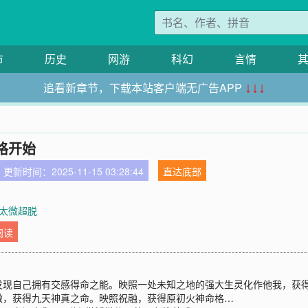
市
历史
网游
科幻
言情
追看新章节，下载本站客户端无广告APP
↓↓↓
格开始
更新时间：2025-11-15 03:28:44
直达底部
太微超脱
阅读
发现自己拥有交感得命之能。映照一处未知之地的强大生灵化作他我，获
微，获得九天神真之命。映照祝融，获得原初火神命格…