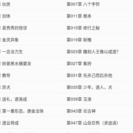
章 伙房
第007章 八个字符
章 剑体
第011章 根本
章 袁秀秀的惊讶
第015章 修行之秘
章 金灵异象
第019章 斩魄
章 一念法力生
第023章 雕刻人王像以成道？
章 妖兽黑水猪婆龙
第027章 紫府
章 教导
第031章 先杀己而后杀他
章 异犬
第035章 少年，道人，犬
章 送礼，道渐成
第039章 玉液
2章 第一重形态，庚金法体
第043章 论古神
章 道业将成
第047章 山岳巨熊（求追读）