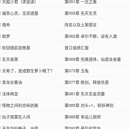
章 天狐少君（求追读）
第051章 一念之善
章 福至心灵，无双道基
第055章 先天生灵
章 借命
改名以及上架感言
章 蛟梦
第062章 卓尔不群，自有人渡
章 轮回镜前显根基
首订成绩汇报
章 玄天金箓
第069章 完美道体，仙苗含金量
2章 夭寿了，变成野生萝卜精了？
第073章 玉兔
章 青龙长春诀
第077章 练剑，释放杀意
章 法体再显
第081章 先天玄金灵藤
章 怪物之间的合纵抗衡
第085章 对头+1，斩妖神剑
章 仙子寂寞在人间
第089章 幸运儿祖师
章 天生剑仙种子，出师
第093章 最后的宴会