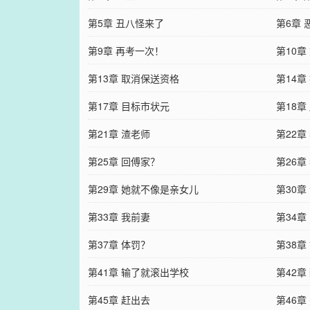
第5章 丑八怪来了
第6章 
第9章 再考一次！
第10章
第13章 取消保送资格
第14
第17章 目标市状元
第18章
第21章 渣老师
第22章
第25章 回傅家？
第26章
第29章 她就不像是亲女儿
第30章
第33章 我前妻
第34章
第37章 体罚？
第38章
第41章 输了就滚出学校
第42章
第45章 赶出去
第46