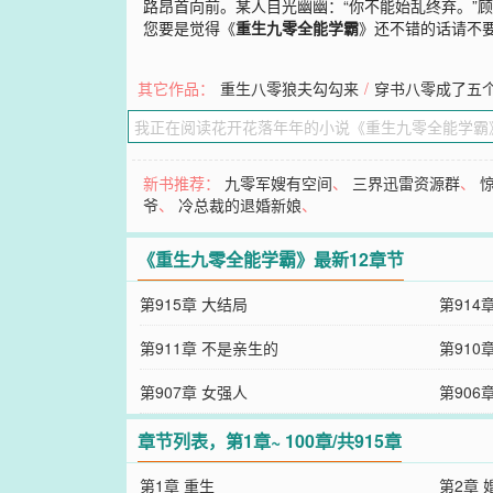
路昂首向前。某人目光幽幽：“你不能始乱终弃。”顾
您要是觉得《
重生九零全能学霸
》还不错的话请不
其它作品：
重生八零狼夫勾勾来
/
穿书八零成了五
新书推荐：
九零军嫂有空间
、
三界迅雷资源群
、
爷
、
冷总裁的退婚新娘
、
《重生九零全能学霸》最新12章节
第915章 大结局
第914
第911章 不是亲生的
第910
第907章 女强人
第906
章节列表，第1章~ 100章/共915章
第1章 重生
第2章 