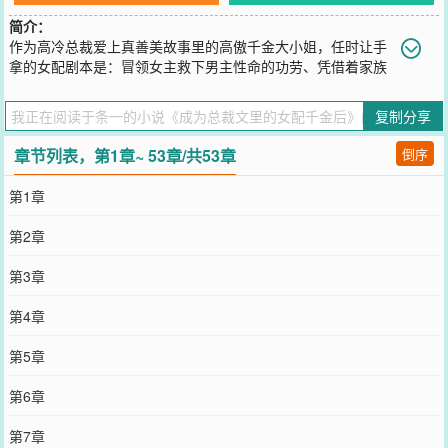
简介：
作为高冷总裁爱上真善美故事里的高傲千金大小姐，任时让手
拿的女配剧本是：冒领女主救下男主性命的功劳、凭借着家族
背景和挟恩图报成功上位男主未婚妻一职、往男主酒里加料、拿支票
羞辱打发真善美女主离开等等等等。作为女配，任时让绝对秉承着又
复制分享
蠢又坏，空有美貌八字方针。当然加料肯定适得其反，完全成全了别
人，进男主房间的是女主，不是她。而羞辱女主离开后，女主黯然神
章节列表，第1章~ 53章/共53章
倒序
伤跑去小渔村散心，谁料男主坐艇出海都能落水
您要是觉得《
成为总裁文里的女配千金后
》还不错的话请不要忘记向
第1章
您QQ群和微博微信里的朋友推荐哦！
第2章
第3章
第4章
第5章
第6章
第7章