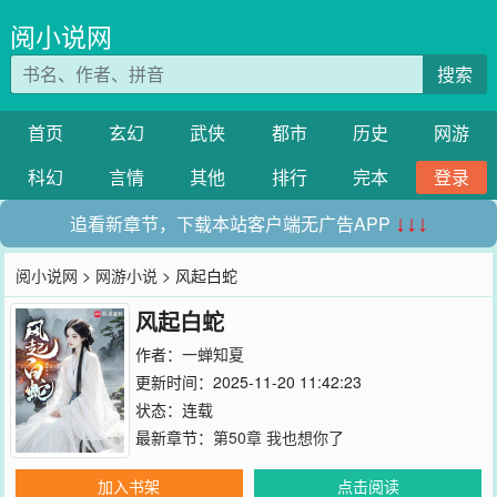
阅小说网
搜索
首页
玄幻
武侠
都市
历史
网游
科幻
言情
其他
排行
完本
登录
追看新章节，下载本站客户端无广告APP
↓↓↓
阅小说网
>
网游小说
> 风起白蛇
风起白蛇
作者：
一蝉知夏
更新时间：2025-11-20 11:42:23
状态：连载
最新章节：
第50章 我也想你了
加入书架
点击阅读