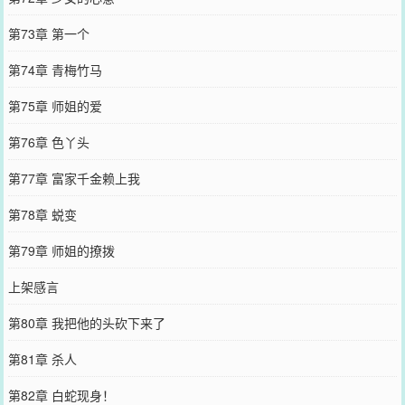
第73章 第一个
第74章 青梅竹马
第75章 师姐的爱
第76章 色丫头
第77章 富家千金赖上我
第78章 蜕变
第79章 师姐的撩拨
上架感言
第80章 我把他的头砍下来了
第81章 杀人
第82章 白蛇现身！