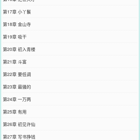
第17章 小丫鬟
第18章 金山寺
第19章 吸干
第20章 初入青楼
第21章 斗富
第22章 要低调
第23章 最骚的
第24章 一万两
第25章 有用
第26章 初见许仙
第27章 写书挣钱