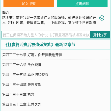
加入书架
点击阅读
简介：
路明非：前世我是一名追逐伟大的魔法师，却被诡计多端的奸
人（神）所害，眷属背叛我，手下驱逐我，甚至整个世界都随
之崩塌。重活一世，我要向重启召唤计划，向更劲更强的邪神贷款，
自己当最强邪神！哈斯塔请神术，克图格亚请神术，奈亚·拉托提普请
复制分享
神术，犹格·索托斯请神术……v我50理智值入股，邪神神力有你一
份！噢，我说的不是你们这些爬行科的大蜥蜴，你们快爬回祭坛，仪
《打赢复活赛后被遣返龙族》最新12章节
式没你们不行。
您要是觉得《
打赢复活赛后被遣返龙族
》还不错的话请不要忘记向您
第四百三十七章 好啊，你开挂我也开挂
QQ群和微博微信里的朋友推荐哦！
第四百三十六章 故作疑阵
第四百三十五章 真正的绘梨衣
第四百三十四章 关东支部
第四百三十三章 执念
第四百三十二章 红井之外