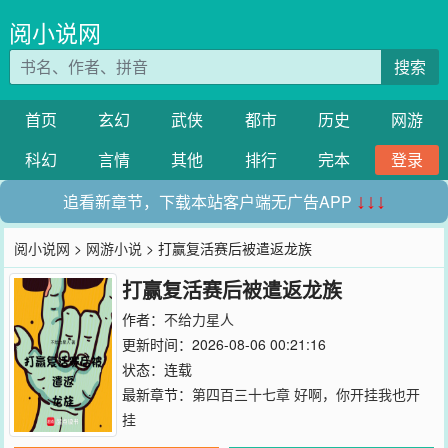
阅小说网
搜索
首页
玄幻
武侠
都市
历史
网游
科幻
言情
其他
排行
完本
登录
追看新章节，下载本站客户端无广告APP
↓↓↓
阅小说网
>
网游小说
> 打赢复活赛后被遣返龙族
打赢复活赛后被遣返龙族
作者：
不给力星人
更新时间：2026-08-06 00:21:16
状态：连载
最新章节：
第四百三十七章 好啊，你开挂我也开
挂