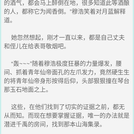
的酒气，都会马上醉倒在地，很多知道此等酒酿
的人，都称它为闻香倒。”穆浩笑着对月蓝解释
道。
她忽然想起，刚才一直以来，都是自己丈夫
和侄儿在给表哥敬烟吧。
“轰~~~”随着穆浩极度狂暴的力量爆发，腰
间、抓着青年仙帝面孔的左爪发力，竟然硬生生
的将青年仙帝身形按得后仰，头部狠狠撞在琴台
那玉石地面之上。
这些，在他们找到了切实的证据之前，都无
从而知。而现在想要掌握证据，唯一的办法就是
潜进千禹的房间，找到那本山海集录。