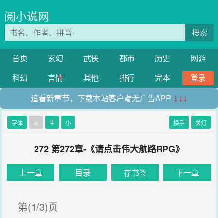
阅小说网
搜索
首页
玄幻
武侠
都市
历史
网游
科幻
言情
其他
排行
完本
登录
追看新章节，下载本站客户端无广告APP
↓↓↓
字体
大
中
小
换手
关灯
272 第272章-《请点击伟大航路RPG》
上一章
目录
存书签
下一章
第(1/3)页