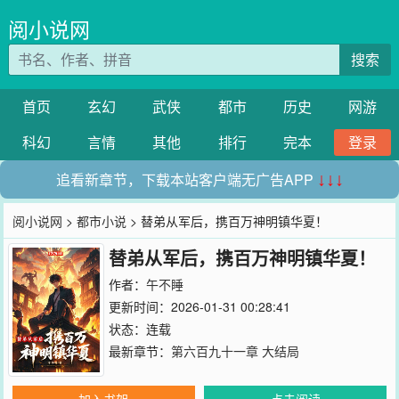
阅小说网
搜索
首页
玄幻
武侠
都市
历史
网游
科幻
言情
其他
排行
完本
登录
追看新章节，下载本站客户端无广告APP
↓↓↓
阅小说网
>
都市小说
> 替弟从军后，携百万神明镇华夏！
替弟从军后，携百万神明镇华夏！
作者：
午不睡
更新时间：2026-01-31 00:28:41
状态：连载
最新章节：
第六百九十一章 大结局
加入书架
点击阅读