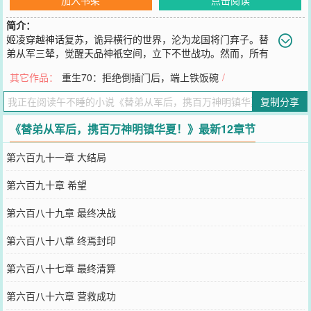
简介：
姬凌穿越神话复苏，诡异横行的世界，沦为龙国将门弃子。替
弟从军三辇，觉醒天品神祇空间，立下不世战功。然而，所有
的荣耀被亲生父母与弟弟姬云窃取，将战功记于姬云名下。神祇空间
其它作品：
重生70：拒绝倒插门后，端上铁饭碗
/
被残忍剥离移植，沦为废人的他被丢进东部绝境等死。当二十万将士
深陷诡异黑雾，举国绝望之际，仅存一尊带有双翼的龙形古神像。姬
复制分享
凌前世熟系各国神话历史，认出这位神祇。“应龙庚辰，创世祖
龙……”神祇苏醒，应龙现，国运暴涨，黑雾溃散。举国欢腾之际，直
《替弟从军后，携百万神明镇华夏！》最新12章节
播镜头前，姬云和家人却宣称：“此乃我姬家真龙血脉感应之功！”姬
家颠倒黑白，污蔑姬凌偷窃研究，不过传递声音的工具人。亿万民众
第六百九十一章 大结局
被蒙蔽，唾弃真正的英雄。身负创世祖龙百分百亲合度，新生的神祇
空间于混沌中孕育。他肃清黑暗诡异，唤醒华夏众神，成为救世之
第六百九十章 希望
主。当他踏出边境，真相大白，姬家彻底被舆论碾压，家人忍受不
住，痛哭流涕求他原谅。
第六百八十九章 最终决战
您要是觉得《
替弟从军后，携百万神明镇华夏！
》还不错的话请不要
忘记向您QQ群和微博微信里的朋友推荐哦！
第六百八十八章 终焉封印
第六百八十七章 最终清算
第六百八十六章 营救成功