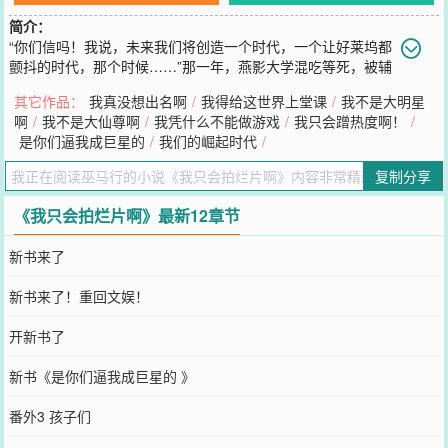
简介：
“你们信吗！我说，未来我们将创造一个时代，一个让好莱坞都
颤抖的时代，那个时候……”那一年，燕影大学混吃等死，被辅
导员称为老鼠屎的大四学渣喝醉酒对着兄弟们吹了这么一个牛逼，他
其它作品：
我真没想出名啊
/
我得给这世界上堂课
/
我不是大明星
本来以为也就吹牛逼，酒醒后大家该干嘛干嘛……但！一个星期后，
啊
/
我不是大仙尊啊
/
我凭什么不能做游戏
/
我只会蹭热度啊！
/
当兄弟们砸锅卖铁建好剧组，并眼巴巴等待他拍摄以后……他慌
是你们逼我成巨星的
/
我们的崛起时代
/
了………………………………后来，在那一年之后……世界电影圈所
有人心态炸裂了……--我只会拍烂片啊
复制分享
您要是觉得《
我只会拍烂片啊
》还不错的话请不要忘记向您QQ群和微
博微信里的朋友推荐哦！
《我只会拍烂片啊》最新12章节
新书来了
新书来了！重回文娱！
开新书了
新书《是你们逼我成巨星的 》
番外3 孩子们