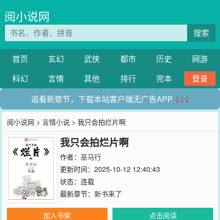
阅小说网
搜索
首页
玄幻
武侠
都市
历史
网游
科幻
言情
其他
排行
完本
登录
追看新章节，下载本站客户端无广告APP
↓↓↓
阅小说网
>
言情小说
> 我只会拍烂片啊
我只会拍烂片啊
作者：
巫马行
更新时间：2025-10-12 12:40:43
状态：连载
最新章节：
新书来了
加入书架
点击阅读