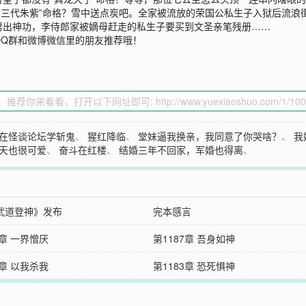
”“三代朱紫”命格？雪中送点炭吧。全家被流放的荣国公私生子入狱后流浪
劈出神功，李侍郎家被嫡母赶走的私生子要买到文圣亲笔残册……
QQ群和微博微信里的朋友推荐哦！
在怪谈论坛学斩鬼
、
猩红降临
、
堂妹逼我换亲，我同意了你哭啥？
、
我
天也很可爱
、
奋斗在红楼
、
结婚三年不回家，军婚也得离
、
武道登神》发布
完本感言
8章 一界憎厌
第1187章 吾身如神
4章 以我杀我
第1183章 恐死惧神