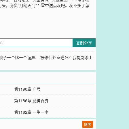
街头，身负“月朗天门”？雪中送点炭吧。炭不多了怎
复制分享
娘子一个比一个诡异
、
被修仙外室逼死？我提剑杀上
第1190章 庙号
第1186章 魔神真身
第1182章 一生一字
倒序