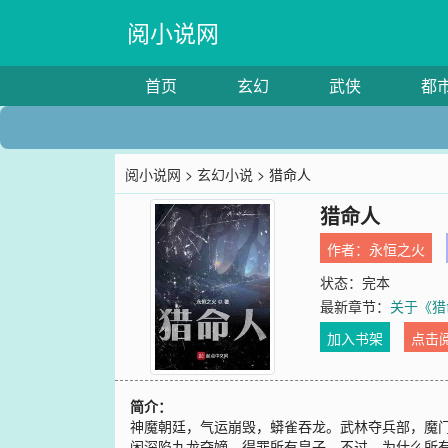
阅小说网
首页
玄幻
武侠
都
阅小说网
>
玄幻小说
> 猎命人
猎命人
作者：
永恒之火
状态：完本
最新章节：
关于《猎
加入书架
点击
简介：
神魔朝廷，气运崩毁，蟒雀吞龙。武林夺兵部，魔
闲深陷九龙夺嫡，得罪所有皇子，不过，为什么所有皇