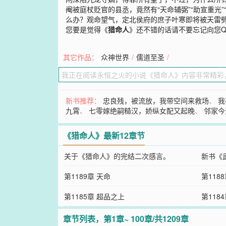
阉被庭杖贬官的县丞，竟然有“天命辅弼”“助宣重光
么办？观命望气，定北侯府的庶子叶寒即将被天雷
您要是觉得《
猎命人
》还不错的话请不要忘记向您
其它作品：
众神世界
/
儒道至圣
/
新书推荐：
忠良残，被流放，我带空间来救场
、
我
九霄
、
七零嫁绝嗣糙汉，娇纵女配又起晚
、
邻家今
《猎命人》最新12章节
关于《猎命人》的完结二次感言。
新书《
第1189章 天命
第118
第1185章 超品之上
第118
章节列表，第1章~ 100章/共1209章