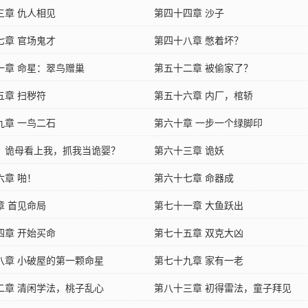
三章 仇人相见
第四十四章 沙子
七章 官场鬼才
第四十八章 憋着坏？
一章 命星：翠鸟赠巢
第五十二章 被偷家了？
五章 扫秽符
第五十六章 内厂，棺轿
九章 一鸟二石
第六十章 一步一个绿脚印
：诡母看上我，抓我当诡婴？
第六十三章 诡妖
六章 啪！
第六十七章 命器成
章 首见命局
第七十一章 大鱼跃出
四章 开始买命
第七十五章 双克大凶
八章 小破屋的第一颗命星
第七十九章 家有一老
二章 清闲学法，桃子乱心
第八十三章 初得雷法，童子拜见