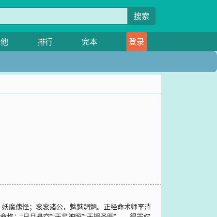
搜索
其他
排行
完本
登录
，妖魔傀怪；衮衮诸公，魑魅魍魉。正经命术师李清
：“日月悬空”“天星神照”“天授圣图”……得罪权