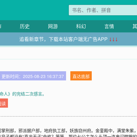
市
历史
网游
科幻
言情
追看新章节，下载本站客户端无广告APP
↓↓↓
更新时间：2025-08-23 16:37:37
直达底部
命人》的完结二次感言。
阅读
门掌刑部，邪派据户部，地府执工部，妖族窃州府。金銮殿中，满堂朱紫
子都没有“真龙天子”命格？等等，那位七公主怎么头顶一连串闪瞎眼的命格