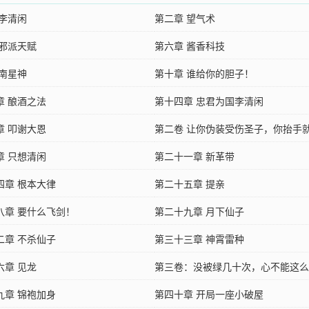
 李清闲
第二章 望气术
 邪派天赋
第六章 酱香科技
 南星神
第十章 谁给你的胆子！
章 酿酒之法
第十四章 忠君为国李清闲
章 叩谢大恩
第二卷 让你伪装受伤圣子，你抬手
章 只想清闲
天雷？
第二十一章 新革带
四章 根本大律
第二十五章 提亲
八章 要什么飞剑！
第二十九章 月下仙子
二章 不杀仙子
第三十三章 神霄雷种
六章 见龙
第三卷：没被绿几十次，心不能这么
九章 锦袍加身
第四十章 开局一座小破屋