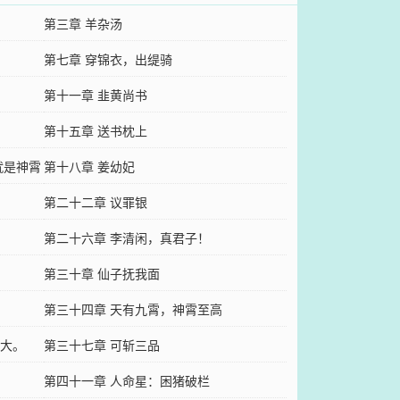
第三章 羊杂汤
第七章 穿锦衣，出缇骑
第十一章 韭黄尚书
第十五章 送书枕上
就是神霄
第十八章 姜幼妃
第二十二章 议罪银
第二十六章 李清闲，真君子！
第三十章 仙子抚我面
第三十四章 天有九霄，神霄至高
大。
第三十七章 可斩三品
第四十一章 人命星：困猪破栏