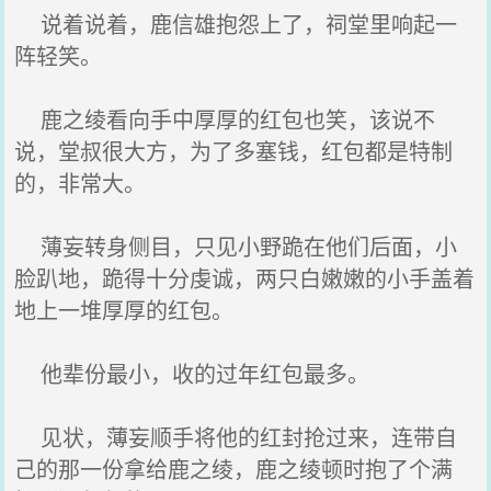
说着说着，鹿信雄抱怨上了，祠堂里响起一
阵轻笑。
鹿之绫看向手中厚厚的红包也笑，该说不
说，堂叔很大方，为了多塞钱，红包都是特制
的，非常大。
薄妄转身侧目，只见小野跪在他们后面，小
脸趴地，跪得十分虔诚，两只白嫩嫩的小手盖着
地上一堆厚厚的红包。
他辈份最小，收的过年红包最多。
见状，薄妄顺手将他的红封抢过来，连带自
己的那一份拿给鹿之绫，鹿之绫顿时抱了个满