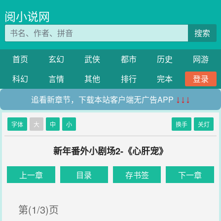
阅小说网
搜索
首页
玄幻
武侠
都市
历史
网游
科幻
言情
其他
排行
完本
登录
追看新章节，下载本站客户端无广告APP
↓↓↓
字体
大
中
小
换手
关灯
新年番外小剧场2-《心肝宠》
上一章
目录
存书签
下一章
第(1/3)页