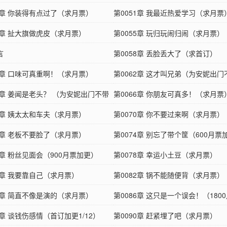
50章 你装得有点过了（求月票）
第0051章 我最近热爱学习（求月票
4章 扯大旗做虎皮（求月票）
第0055章 玩归玩闹归闹（求月票）
言
第0058章 丢脸丢大了（求首订）
61章 口味可真重啊！（求月票）
第0062章 这才叫兄弟（为安妮出门
5章 姜闻是老头？ （为安妮出门不带
盟主加更1/3）
第0066章 你朋友可真多！（求月票
更2/3）
9章 姨太太和车夫（求月票）
第0070章 你不要过来啊（求月票）
3章 老板不要脸了（求月票）
第0074章 别忘了带个筐（600月票
7章 粉丝见面会（900月票加更）
第0078章 幸运小土豆（求月票）
1章 我要靠自己（求月票）
第0082章 锅不能随便背（求月票）
85章 简直不像是演的（求月票）
第0086章 这只是一个误会！（180
9章 谈钱伤感情（首订加更1/12）
更）
第0090章 赶紧埋了吧（求月票）