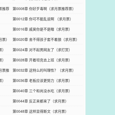
票推荐
第0008章 你好歹毒啊（求月票推荐票）
）
第0012章 你可不能乱说啊 （求月票）
）
第0016章 戚昊你是不是瞎（求月票）
月票）
第0020章 舍不得孩子套不着狼（求月票）
票）
第0024章 对不起男网友了（求打赏）
票）
第0028章 开着坦克去上班（求月票）
月票推
第0032章 这特么的叫理性？（求月票）
票）
第0036章 老板应该更努力（求月票）
）
第0040章 三个和尚没水吃（求月票）
第0044章 反正来都来了（求月票）
）
第0048章 这样显得斯文（求月票）