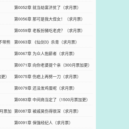
）
第0052章 就当劫富济贫了（求月票）
第0056章 那可是我大侄女！（求月票）
第0059章 老板扮猪吃老虎？（求月票）
不带熊
第0063章 《仙剑3》杀青（求月票）
）
第0067章 为众人抱薪者（求月票）
第0071章 向你老婆提个亲（300月票加更）
加更）
第0075章 伤疤上再劈一刀（求月票）
第0079章 还没发鸡蛋呢（求月票）
第0083章 中间商当定了（1500月票加更）
0月票加
第0087章 被戚昊伤得很深（求月票）
第0091章 保强经纪人（求月票）