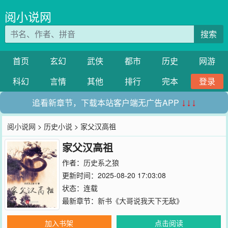
阅小说网
搜索
首页
玄幻
武侠
都市
历史
网游
科幻
言情
其他
排行
完本
登录
追看新章节，下载本站客户端无广告APP
↓↓↓
阅小说网
>
历史小说
> 家父汉高祖
家父汉高祖
作者：
历史系之狼
更新时间：2025-08-20 17:03:08
状态：连载
最新章节：
新书《大哥说我天下无敌》
加入书架
点击阅读