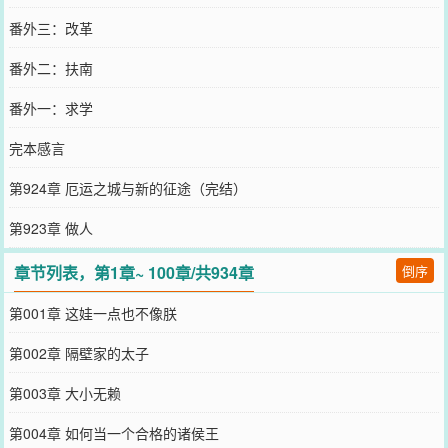
番外三：改革
番外二：扶南
番外一：求学
完本感言
第924章 厄运之城与新的征途（完结）
第923章 做人
章节列表，第1章~ 100章/共934章
倒序
第001章 这娃一点也不像朕
第002章 隔壁家的太子
第003章 大小无赖
第004章 如何当一个合格的诸侯王