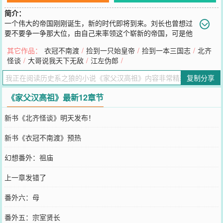
简介：
一个伟大的帝国刚刚诞生，新的时代即将到来。刘长也曾想过
要不要争一争那大位，由自己来率领这个崭新的帝国，可是他
看了看自己的周围，刘邦，吕后，刘盈，刘恒...嗯，活着不好吗？于
其它作品：
衣冠不南渡
/
捡到一只始皇帝
/
捡到一本三国志
/
北齐
是乎，刘长戴上了穿越者之耻的帽子，开始了混吃等死的咸鱼生活。
怪谈
/
大哥说我天下无敌
/
江左伪郎
/
又名《我愚蠢的欧豆豆》，《这娃其实是项羽的吧？》，《跟你这样
的虫豸怎么能治好大汉》等等。
复制分享
您要是觉得《
家父汉高祖
》还不错的话请不要忘记向您QQ群和微博微
信里的朋友推荐哦！
《家父汉高祖》最新12章节
新书《北齐怪谈》明天发布！
新书《衣冠不南渡》预热
幻想番外：祖庙
上一章发错了
番外六：母
番外五：宗室贤长