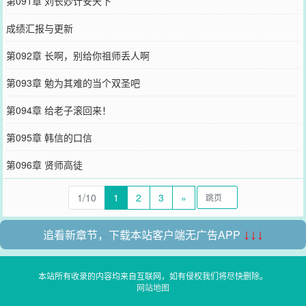
第091章 刘长妙计安天下
成绩汇报与更新
第092章 长啊，别给你祖师丢人啊
第093章 勉为其难的当个双圣吧
第094章 给老子滚回来！
第095章 韩信的口信
第096章 贤师高徒
1/10
1
2
3
»
追看新章节，下载本站客户端无广告APP
↓↓↓
本站所有收录的内容均来自互联网，如有侵权我们将尽快删除。
网站地图